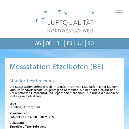
AG
BE
BL
BS
JU
SO
Messstation Etzelkofen (BE)
Standortbeschreibung
Die Messstation befindet sich im Dorfzentrum von Etzelkofen, einer kleinen
ländlich/landwirtschaftlich geprägten Gemeinde. Sie befindet sich auf der
Verkehrsachse Limpachtal und Jegensdorf/Schönbühl. Sie misst die ländliche
Hintergrundbelastung.
Lage
Ländlich, Hintergrund
Koordinaten
2602935 / 1214890; 530 m ü. M.
Bebauung
Einseitig offene Bebauung