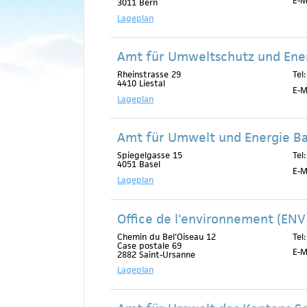
E-M
3011 Bern
Lageplan
Amt für Umweltschutz und Ene
Rheinstrasse 29
Tel
4410 Liestal
E-M
Lageplan
Amt für Umwelt und Energie Ba
Spiegelgasse 15
Tel
4051 Basel
E-M
Lageplan
Office de l'environnement (ENV
Chemin du Bel'Oiseau 12
Tel
Case postale 69
E-M
2882 Saint-Ursanne
Lageplan