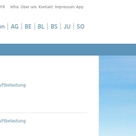
FR
Infos
Über uns
Kontakt
Impressum
App
en
AG
BE
BL
BS
JU
SO
uftbelastung
uftbelastung