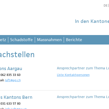
DE
In den Kanton
etz
Schadstoffe
Massnahmen
Berichte
achstellen
ons Aargau
Ansprechpartner zum Thema L
: 062 835 33 60
Liste Kontaktpersonen
ail:
luft@ag.ch
s Kantons Bern
Ansprechpartner zum Thema L
: 031 633 57 80