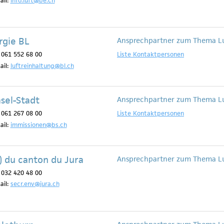
ail:
info.luft@be.ch
rgie BL
Ansprechpartner zum Thema L
: 061 552 68 00
Liste Kontaktpersonen
ail:
luftreinhaltung@bl.ch
sel-Stadt
Ansprechpartner zum Thema L
: 061 267 08 00
Liste Kontaktpersonen
ail:
immissionen@bs.ch
) du canton du Jura
Ansprechpartner zum Thema L
: 032 420 48 00
ail:
secr.env@jura.ch