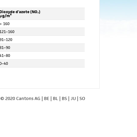
Dioxyde d'azote (NO₂)
μg/m³
> 160
121–160
91–120
81–90
41–80
0–40
© 2020 Cantons AG | BE | BL | BS | JU | SO