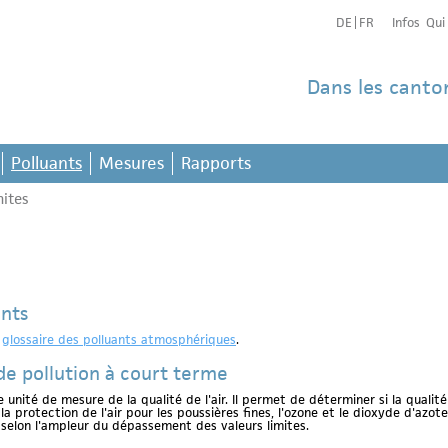
DE
FR
Infos
Qui
Dans les canto
Polluants
Mesures
Rapports
mites
ants
n
glossaire des polluants atmosphériques
.
e de pollution à court terme
e unité de mesure de la qualité de l'air. Il permet de déterminer si la qualit
 la protection de l'air pour les poussières fines, l'ozone et le dioxyde d'az
et selon l'ampleur du dépassement des valeurs limites.