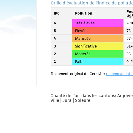
Grille d'évaluation de l'indice de pollut
Pou
IPC
Pollution
μg
6
Très élevée
> 1
5
Elevée
76–
4
Marquée
57–
3
Significative
51–
2
Modérée
26–
1
Faible
0–2
Document original de Cercl'Air:
recommandation
Qualité de l'air dans les cantons: Argovi
Ville | Jura | Soleure