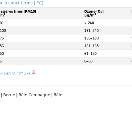
ion à court terme (IPC)
ssières fines (PM10)
Ozone (O₃)
/m³
μg/m³
00
> 240
100
181–240
75
136–180
56
121–135
50
61–120
5
0–60
 Cercl'Air n° 27a
e | Berne | Bâle-Campagne | Bâle-