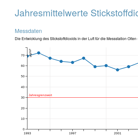
Jahresmittelwerte Stickstoffd
Messdaten
Die Entwicklung des Stickstoffdioxids in der Luft für die Messstation Olte
μg/m³
70
60
50
40
Jahresgrenzwert
30
20
10
0
1993
1997
2001