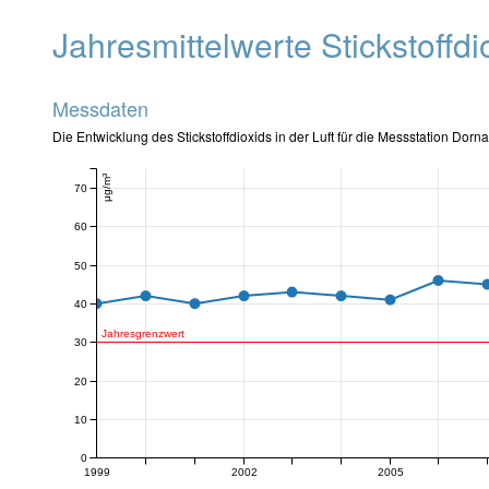
Jahresmittelwerte Stickstoffd
Messdaten
Die Entwicklung des Stickstoffdioxids in der Luft für die Messstation Dorn
μg/m³
70
60
50
40
Jahresgrenzwert
30
20
10
0
1999
2002
2005