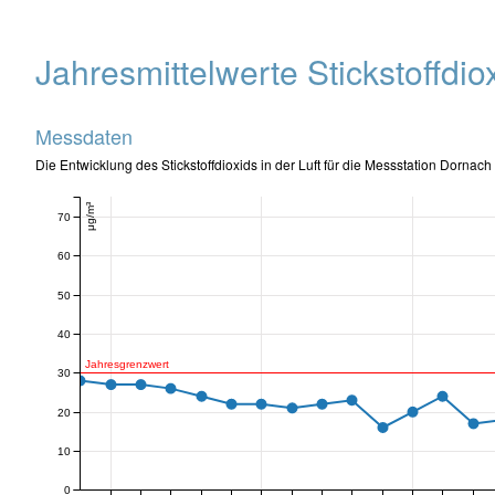
Jahresmittelwerte Stickstoffdi
Messdaten
Die Entwicklung des Stickstoffdioxids in der Luft für die Messstation Dornach
μg/m³
70
60
50
40
Jahresgrenzwert
30
20
10
0